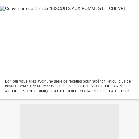
Bonjour vous allez avoir une série de recettes pour l'apéritif!!!!et oui plus de
nutella!!!!c'est la crise...mdr INGREDIENTS 2 OEUFS 100 G DE FARINE 1 C
A C DE LEVURE CHIMIQUE 4 CL D'HUILE D'OLIVE 4 CL DE LAIT 50 G DE
CHEVRE FRAIS CIBOULETTE 1 POMME SEL...