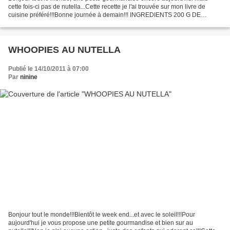
cette fois-ci pas de nutella...Cette recette je l'ai trouvée sur mon livre de
cuisine préféré!!!Bonne journée à demain!!! INGREDIENTS 200 G DE
CHOCOLAT NOIR 160 G DE BEURRE 3 OEUFS...
WHOOPIES AU NUTELLA
Publié le 14/10/2011 à 07:00
Par
ninine
Bonjour tout le monde!!!Bientôt le week end...et avec le soleil!!!Pour
aujourd'hui je vous propose une petite gourmandise et bien sur au