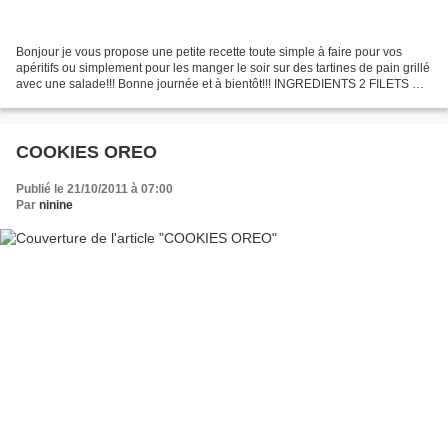
Bonjour je vous propose une petite recette toute simple à faire pour vos
apéritifs ou simplement pour les manger le soir sur des tartines de pain grillé
avec une salade!!! Bonne journée et à bientôt!!! INGREDIENTS 2 FILETS DE
SAUMON SURGELES 3 C A S DE...
COOKIES OREO
Publié le 21/10/2011 à 07:00
Par
ninine