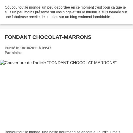
Coucou tout le monde, un peu débordée en ce moment c'est pour ça que je
suis un peu moins présente sur vos blogs et sur le mien!!!Je suis tombée sur
une fabuleuse recette de cookies sur un blog vraiment formidable
"Gourmandiseries" je vous met le lien...
FONDANT CHOCOLAT-MARRONS
Publié le 18/10/2011 à 09:47
Par
ninine
Bonjour tout le monde, une petite gourmandise encore aujourd'hui mais