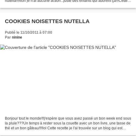
nutella!!!Non je n'ai aucune action...juste des enfants qui adorent ça!!!Cette
recette je l'ai trouvée sur le site...
COOKIES NOISETTES NUTELLA
Publié le 11/10/2011 à 07:00
Par
ninine
Bonjour tout le monde!!!j'espère que vous avez passé un bon week end sous
la pluie???Un temps à rester sous la couette avec un bon livre, une tasse de
thé et un bon gâteau!!!!lol Cette recette je l'ai trouvée sur un blog qui est
vraiment magnifique "la...