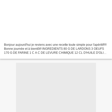
Bonjour aujourd'hui je reviens avec une recette toute simple pour l'apéritif!!!!
Bonne journée et à bientôt!! INGREDIENTS 80 G DE LARDONS 3 OEUFS
170 G DE FARINE 1 C A C DE LEVURE CHIMIQUE 12 CL D'HUILE D'OLIVE
10 CL DE LAIT 50 G D'EMMENTAL RAPE 100 G...