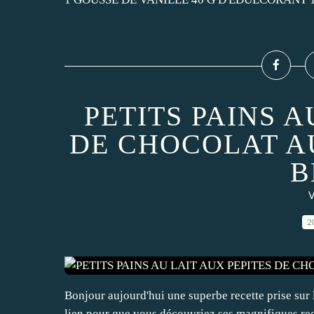
PETITS PAINS A
DE CHOCOLAT A
B
V
2
Bonjour aujourd'hui une superbe recette prise sur 
lien pour que vous découvriez ses magnifiques re