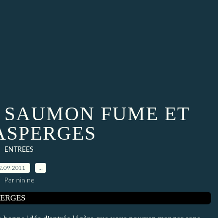
 SAUMON FUME ET
ASPERGES
ENTREES
2.09.2011
…
Par ninine