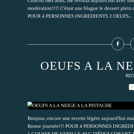
Coucou mes amis, me revoilà aujourd'hui avec une
modération!!!! C'était une blague le dessert plein 
POUR 4 PERSONNES INGREDIENTS 2 OEUFS...
OEUFS A LA NE
REC
2
Bonjour, encore une recette légère aujourd'hui ma
Bonne journée!!! POUR 4 PERSONNES INGRED
1 GOUSSE DE VANILLE 40 G D'ÉDULCORANT 1 