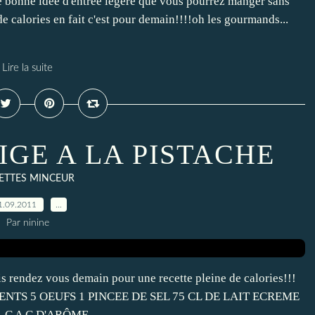
 bonne idée d'entrée légère que vous pourrez manger sans
de calories en fait c'est pour demain!!!!oh les gourmands...
Lire la suite
IGE A LA PISTACHE
ETTES MINCEUR
1.09.2011
…
Par ninine
is rendez vous demain pour une recette pleine de calories!!!
IENTS 5 OEUFS 1 PINCEE DE SEL 75 CL DE LAIT ECREME
C A C D'ARÔME...