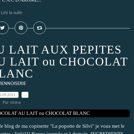
Lire la suite
U LAIT AUX PEPITES
U LAIT ou CHOCOLAT
LANC
IENNOISERIE
0.09.2011
…
Par ninine
le blog de ma copinette "La popotte de Silvi" je vous met le
cettes : link!!!! Bonne journée et à demain. INGREDIENTS